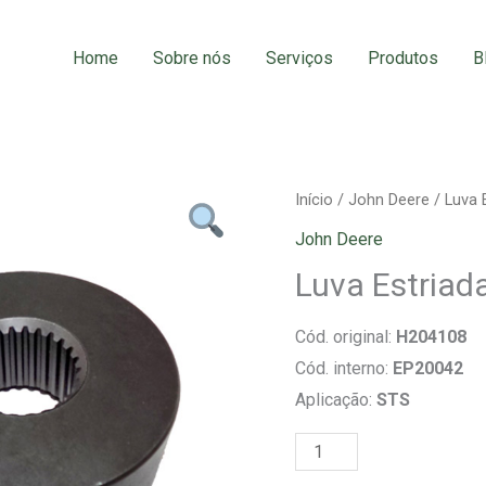
Home
Sobre nós
Serviços
Produtos
B
Luva
Início
/
John Deere
/ Luva 
Estriada
John Deere
Sem
Luva Estriad
Fim
Desc.
Cód. original:
H204108
Z25
Cód. interno:
EP20042
quantidade
Aplicação:
STS