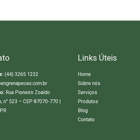
ato
Links Úteis
e:
(44) 3265 1232
Home
engrenapecas.com.br
Sobre nós
o:
Rua Pioneiro Zoaldo
Serviços
o, n° 523 – CEP 87070-770 |
Produtos
-PR
Blog
Contato