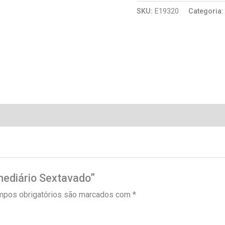
SKU:
E19320
Categoria
rmediário Sextavado”
pos obrigatórios são marcados com
*