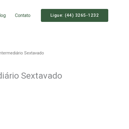
log
Contato
Ligue: (44) 3265-1232
Intermediário Sextavado
diário Sextavado