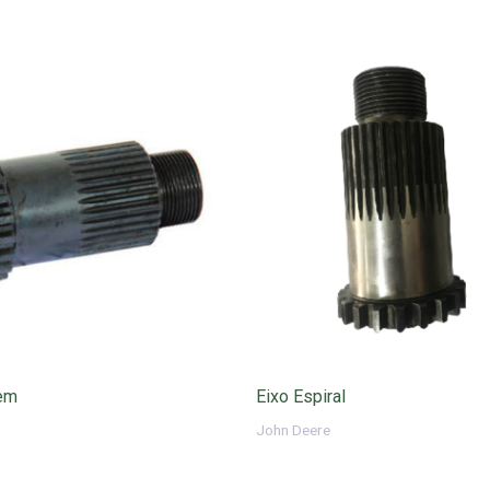
em
Eixo Espiral
John Deere