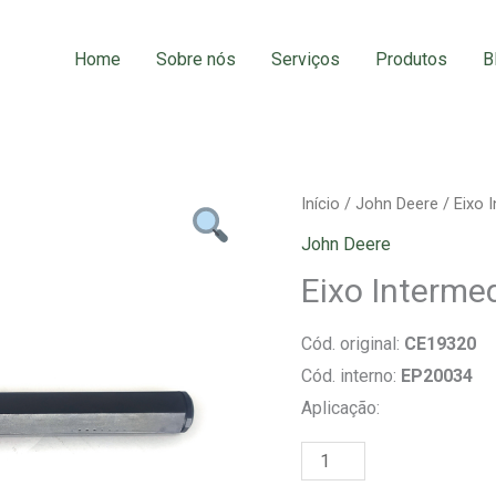
Home
Sobre nós
Serviços
Produtos
B
Eixo
Início
/
John Deere
/ Eixo 
Intermediário
John Deere
Sextavado
Eixo Interme
quantidade
Cód. original:
CE19320
Cód. interno:
EP20034
Aplicação: