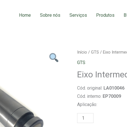
Home
Sobre nós
Serviços
Produtos
B
Eixo
Início
/
GTS
/ Eixo Intermed
Intermediário
GTS
Retificado
Eixo Intermed
Liso
quantidade
Cód. original:
LA010046
Cód. interno:
EP70009
Aplicação: