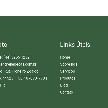
ato
Links Úteis
e:
(44) 3265 1232
Home
engrenapecas.com.br
Sobre nós
o:
Rua Pioneiro Zoaldo
Serviços
o, n° 523 – CEP 87070-770 |
Produtos
-PR
Blog
Contato