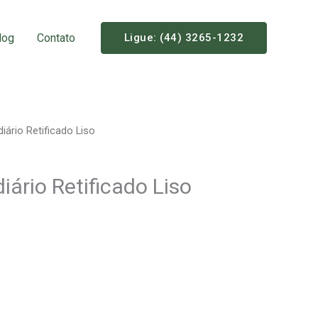
log
Contato
Ligue: (44) 3265-1232
iário Retificado Liso
iário Retificado Liso