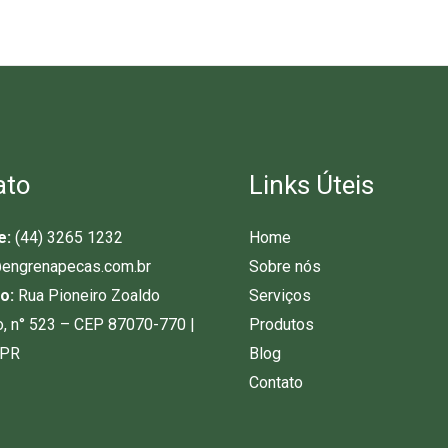
ato
Links Úteis
e:
(44) 3265 1232
Home
engrenapecas.com.br
Sobre nós
o:
Rua Pioneiro Zoaldo
Serviços
o, n° 523 – CEP 87070-770 |
Produtos
-PR
Blog
Contato