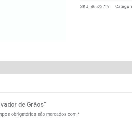
SKU:
86623219
Categor
levador de Grãos”
pos obrigatórios são marcados com
*