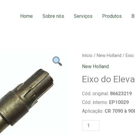
Home
Sobre nós
Serviços
Produtos
B
Eixo
Início
/
New Holland
/ Eixo
do
New Holland
Elevador
Eixo do Elev
de
Grãos
Cód. original:
86623219
quantidade
Cód. interno:
EP10029
Aplicação:
CR 7090 à 90