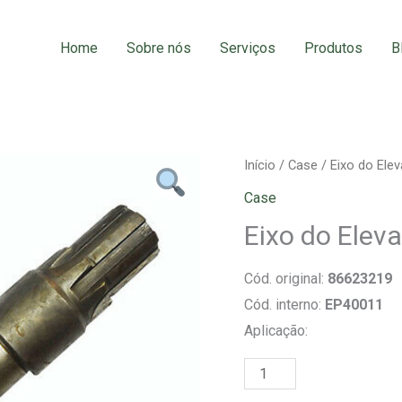
Home
Sobre nós
Serviços
Produtos
B
Eixo
Início
/
Case
/ Eixo do Ele
do
Case
Elevador
Eixo do Elev
de
Grãos
Cód. original:
86623219
quantidade
Cód. interno:
EP40011
Aplicação: