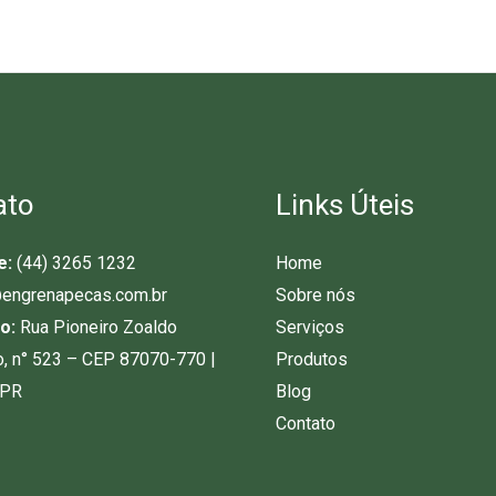
ato
Links Úteis
e:
(44) 3265 1232
Home
engrenapecas.com.br
Sobre nós
o:
Rua Pioneiro Zoaldo
Serviços
o, n° 523 – CEP 87070-770 |
Produtos
-PR
Blog
Contato