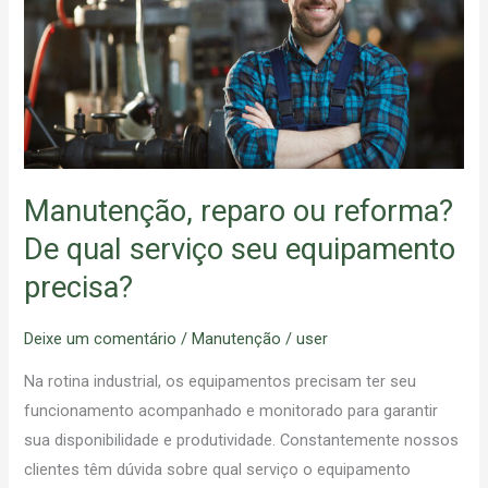
reforma?
De
qual
serviço
seu
equipamento
precisa?
Manutenção, reparo ou reforma?
De qual serviço seu equipamento
precisa?
Deixe um comentário
/
Manutenção
/
user
Na rotina industrial, os equipamentos precisam ter seu
funcionamento acompanhado e monitorado para garantir
sua disponibilidade e produtividade. Constantemente nossos
clientes têm dúvida sobre qual serviço o equipamento