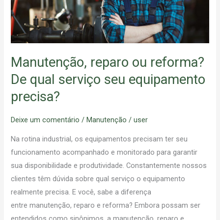
qual
serviço
seu
equipamento
precisa?
Manutenção, reparo ou reforma?
De qual serviço seu equipamento
precisa?
Deixe um comentário
/
Manutenção
/
user
Na rotina industrial, os equipamentos precisam ter seu
funcionamento acompanhado e monitorado para garantir
sua disponibilidade e produtividade. Constantemente nossos
clientes têm dúvida sobre qual serviço o equipamento
realmente precisa. E você, sabe a diferença
entre manutenção, reparo e reforma? Embora possam ser
entendidos como sinônimos, a manutenção, reparo e