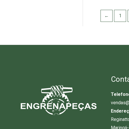
←
1
Cont
Telefon
vendas@
Endereç
Reginatt
Maringá