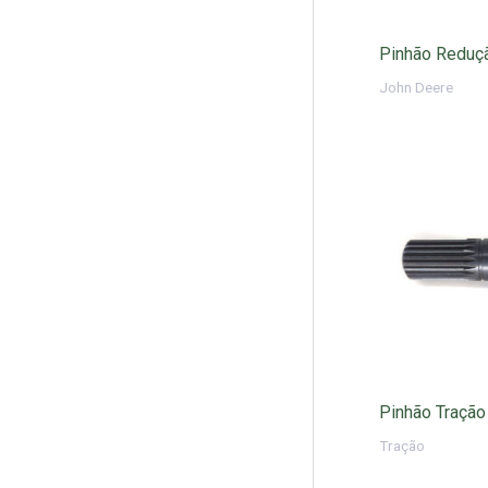
Pinhão Reduçã
John Deere
Pinhão Tração
Tração