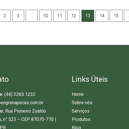
2
3
…
10
11
12
13
14
15
ato
Links Úteis
e:
(44) 3265 1232
Home
engrenapecas.com.br
Sobre nós
o:
Rua Pioneiro Zoaldo
Serviços
o, n° 523 – CEP 87070-770 |
Produtos
-PR
Blog