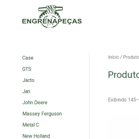
Ir
para
o
conteúdo
Início
/
Produt
Case
GTS
Produt
Jacto
Jan
Exibindo 145–
John Deere
Massey Ferguson
Metal C
New Holland