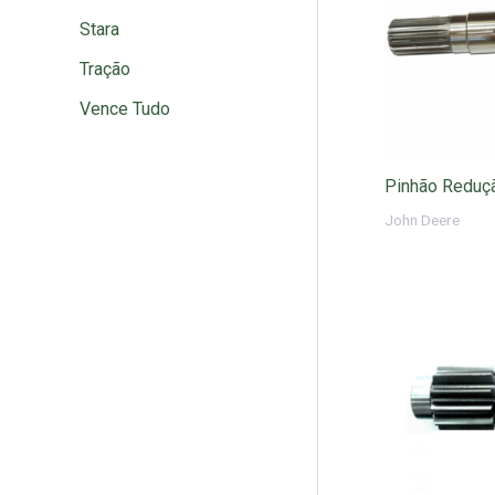
Stara
Tração
Vence Tudo
Pinhão Reduçã
John Deere