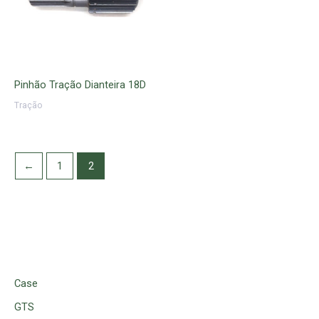
Pinhão Tração Dianteira 18D
Tração
←
1
2
Case
GTS