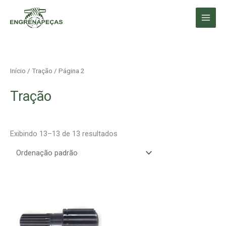
Ir
para
o
conteúdo
Início
/
Tração
/ Página 2
Tração
Exibindo 13–13 de 13 resultados